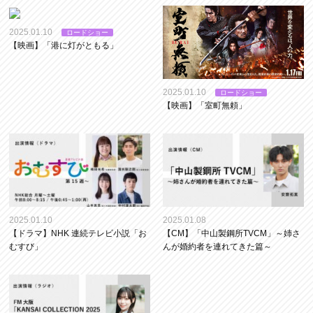
2025.01.10
ロードショー
【映画】「港に灯がともる」
2025.01.10
ロードショー
【映画】「室町無頼」
2025.01.10
2025.01.08
【ドラマ】NHK 連続テレビ小説「お
【CM】「中山製鋼所TVCM」～姉さ
むすび」
んが婚約者を連れてきた篇～