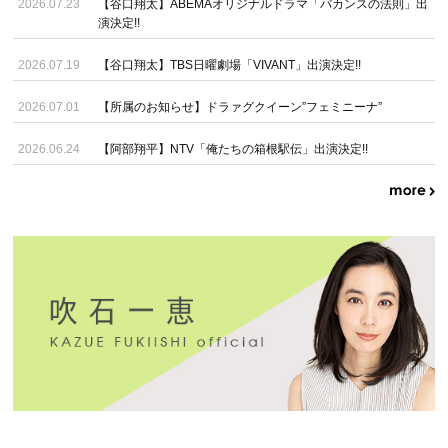
2026.07.23
【谷口翔太】ABEMAオリジナルドラマ「バカンスの法則」出
演決定!!
2026.07.19
【谷口翔太】TBS日曜劇場「VIVANT」出演決定!!
2026.07.01
【所属のお知らせ】ドラァグクイーン”フェミニーナ”
2026.06.24
【阿部翔平】NTV「俺たちの箱根駅伝」出演決定!!