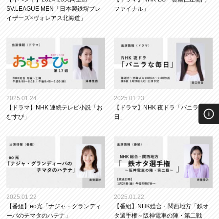
SV.LEAGUE MEN「日本製鉄堺ブレ
ファイナル」
イザーズ×ヴォレアス北海道」
2025.01.24
2025.01.23
【ドラマ】NHK 連続テレビ小説「お
【ドラマ】NHK 夜ドラ「バニラな毎
むすび」
日」
2025.01.22
2025.01.22
【番組】eo光「ナジャ・グランディ
【番組】NHK総合・関西地方「鉄オ
ーバのチマタのハテナ」
タ選手権～阪神電車の陣・第二戦