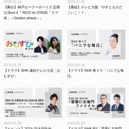
2025.01.14
2025.01.31
【舞台】神戸セーラーボーイズ 定期
【番組】テレビ大阪「やすとものど
公演vol.4『 RICE on STAGE「ラブ
こいこ！？」
米」～Golden wheat～』
2025.01.31
2025.01.30
【ドラマ】NHK 連続テレビ小説「お
【ドラマ】NHK 夜ドラ「バニラな毎
むすび」
日」
2025.01.29
2025.01.26
【イベント】2024-25大同生命
【ドラマ】NHK-BS「雲霧仁左衛門