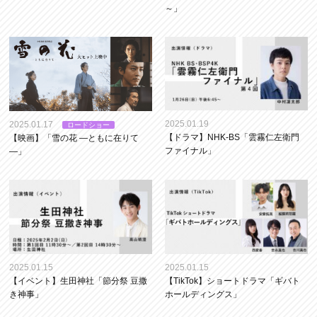
～」
2025.01.19
2025.01.17
ロードショー
【ドラマ】NHK-BS「雲霧仁左衛門
【映画】「雪の花 —ともに在りて
ファイナル」
―」
2025.01.15
2025.01.15
【イベント】生田神社「節分祭 豆撒
【TikTok】ショートドラマ「ギバト
き神事」
ホールディングス」