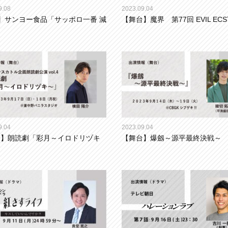
9.08
2023.09.04
】サンヨー食品「サッポロ一番 減
【舞台】魔界 第77回 EVIL ECS
9.04
2023.09.04
台】朗読劇「彩月～イロドリヅキ
【舞台】爆劔～源平最終決戦～