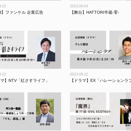
9.22
2023.09.04
B】ファンケル 企業広告
【舞台】HATTORI半蔵-零-
9.22
2023.09.22
マ】NTV「紅さすライフ」
【ドラマ】EX「ハレーションラ