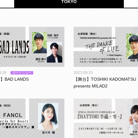
TOKYO
9.28
2023.09.15
ロードショー
】BAD LANDS
【舞台】TOSHIKI KADOMATSU
presents MILAD2