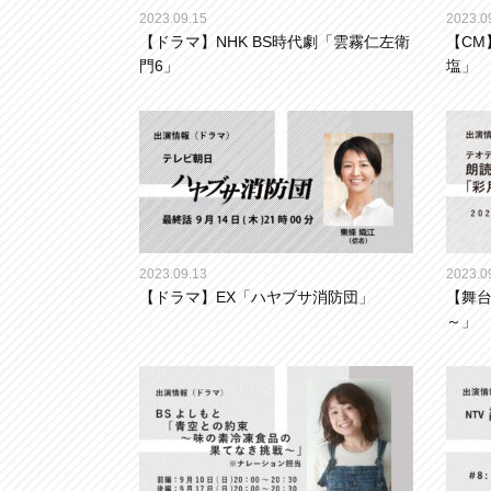
2023.09.15
2023.0
【ドラマ】NHK BS時代劇「雲霧仁左衛
【CM
門6」
塩」
2023.09.13
2023.0
【ドラマ】EX「ハヤブサ消防団」
【舞
～」