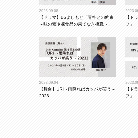
2023.09.08
2023.0
【ドラマ】BSよしもと「青空との約束
【ドラ
～味の素冷凍食品の果てなき挑戦～」
フ」
2023.09.04
2023.0
【舞台】URI～雨降ればカッパが笑う～
【ドラ
2023
フ」