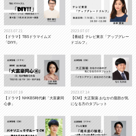
2023.07.21
2023.07.07
【ドラマ】TBSドラマイムズ
【番組】テレビ東京「アップグレー
「DIY!!」
ドゴルフ」
2023.07.19
2023.07.14
【ドラマ】NHKBS時代劇「大富豪同
【CM】大正製薬 おなかの脂肪が気
心参」
になる方のタブレット