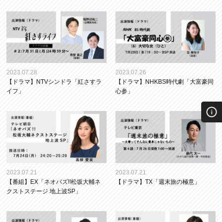
2023.07.28
2023.07.26
【ドラマ】NTVシンドラ「紅さすラ
【ドラマ】NHKBS時代劇「大富豪同
イフ」
心参」
2023.07.21
2023.07.21
【番組】EX「ネオバズ!!松坂大輔ネ
【ドラマ】TX「週末旅の極意」
クストステージ 地上波SP」