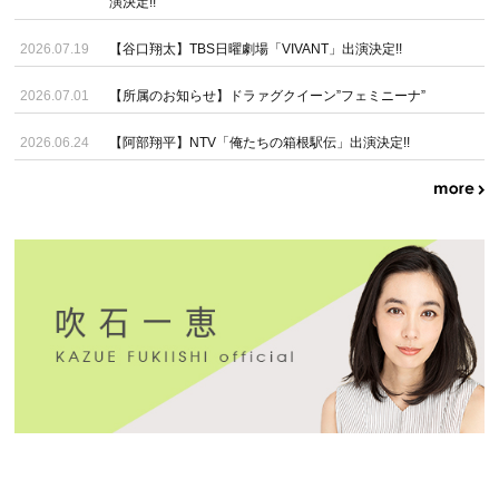
演決定!!
2026.07.19
【谷口翔太】TBS日曜劇場「VIVANT」出演決定!!
2026.07.01
【所属のお知らせ】ドラァグクイーン”フェミニーナ”
2026.06.24
【阿部翔平】NTV「俺たちの箱根駅伝」出演決定!!