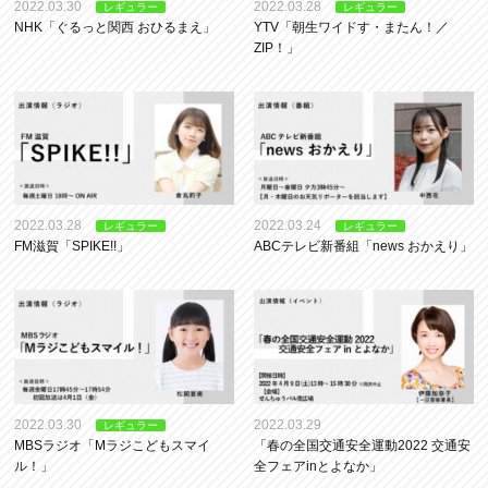
2022.03.30
2022.03.28
レギュラー
レギュラー
NHK「ぐるっと関西 おひるまえ」
YTV「朝生ワイドす・またん！／
ZIP！」
2022.03.28
2022.03.24
レギュラー
レギュラー
FM滋賀「SPIKE!!」
ABCテレビ新番組「news おかえり」
2022.03.30
2022.03.29
レギュラー
MBSラジオ「Mラジこどもスマイ
「春の全国交通安全運動2022 交通安
ル！」
全フェアinとよなか」