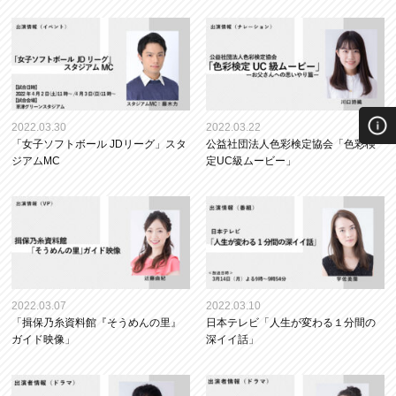
2022.03.30
2022.03.22
「女子ソフトボール JDリーグ」スタ
公益社団法人色彩検定協会「色彩検
ジアムMC
定UC級ムービー」
2022.03.07
2022.03.10
「揖保乃糸資料館『そうめんの里』
日本テレビ「人生が変わる１分間の
ガイド映像」
深イイ話」