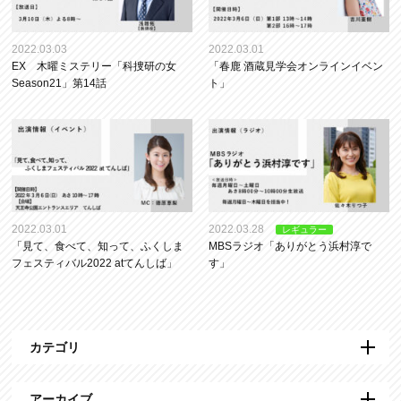
2022.03.03
2022.03.01
EX 木曜ミステリー「科捜研の女
「春鹿 酒蔵見学会オンラインイベン
Season21」第14話
ト」
2022.03.01
2022.03.28
レギュラー
「見て、食べて、知って、ふくしま
MBSラジオ「ありがとう浜村淳で
フェスティバル2022 atてんしば」
す」
カテゴリ
アーカイブ