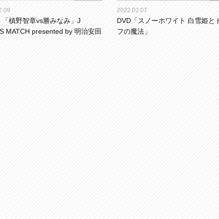
2.09
2022.02.07
 「槙野智章vs勝みなみ」J
DVD「スノーホワイト 白雪姫と
S MATCH presented by 明治安田
フの魔法」