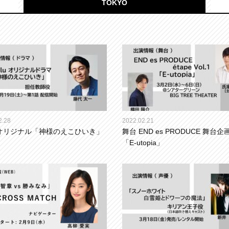
TOKYO
2.28
2022.02.21
u オリジナル「神様のえこひいき」
舞台 END es PRODUCE 舞台企画V
「E-utopia」