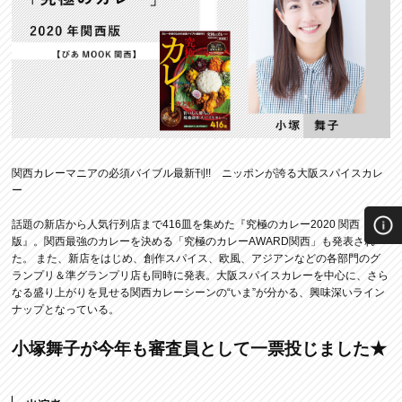
関西カレーマニアの必須バイブル最新刊!! ニッポンが誇る大阪スパイスカレ
ー
話題の新店から人気行列店まで416皿を集めた『究極のカレー2020 関西
版』。関西最強のカレーを決める「究極のカレーAWARD関西」も発表され
た。 また、新店をはじめ、創作スパイス、欧風、アジアンなどの各部門のグ
ランプリ＆準グランプリ店も同時に発表。大阪スパイスカレーを中心に、さら
なる盛り上がりを見せる関西カレーシーンの“いま”が分かる、興味深いライン
ナップとなっている。
小塚舞子が今年も審査員として一票投じました★