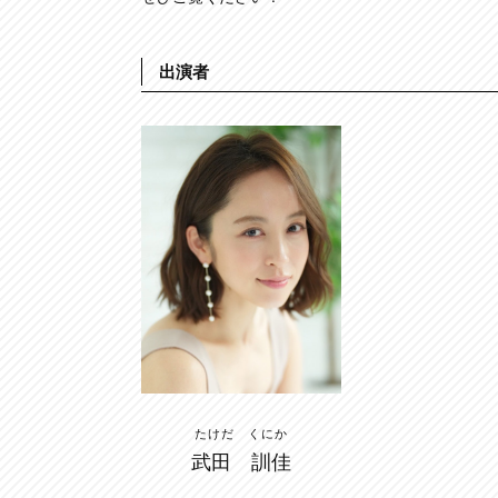
出演者
たけだ くにか
武田 訓佳