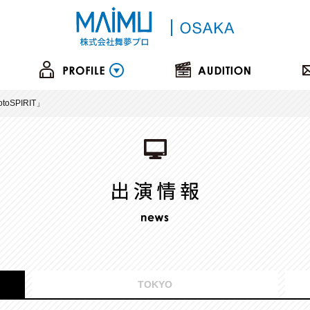
oSPIRIT」
TOKYO