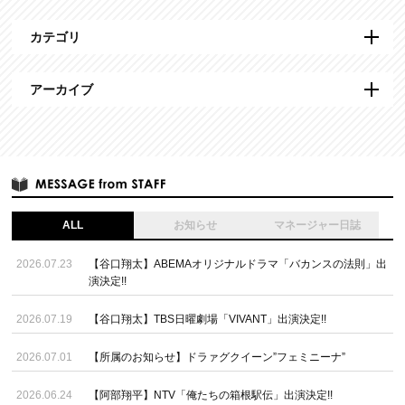
カテゴリ
アーカイブ
ALL
お知らせ
マネージャー日誌
2026.07.23
【谷口翔太】ABEMAオリジナルドラマ「バカンスの法則」出
演決定!!
2026.07.19
【谷口翔太】TBS日曜劇場「VIVANT」出演決定!!
2026.07.01
【所属のお知らせ】ドラァグクイーン”フェミニーナ”
2026.06.24
【阿部翔平】NTV「俺たちの箱根駅伝」出演決定!!