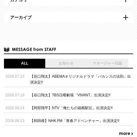
アーカイブ
ALL
お知らせ
マネージャー日誌
2026.07.23
【谷口翔太】ABEMAオリジナルドラマ「バカンスの法則」出
演決定!!
2026.07.19
【谷口翔太】TBS日曜劇場「VIVANT」出演決定!!
2026.06.24
【阿部翔平】NTV「俺たちの箱根駅伝」出演決定!!
2026.06.23
【和田瞳】NHK FM「青春アドベンチャー」出演決定!!