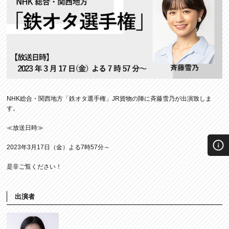
NHK総合・関西地方「鉄オタ選手権」JR貨物の陣に斉藤雪乃が出演致しま
す。
≪放送日時≫
2023年3月17日（金）よる7時57分～
是非ご覧ください！
出演者