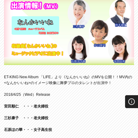
ET-KING New Album 「LIFE」より《なんかいいね》のMVを公開！！MV内の
<なんかいいね>のイメージ映像に舞夢プロのタレントが出演中！
2018/4/25（Wed）Release
宮田順仁 ・・・老夫婦役
三杉康子 ・・・老夫婦役
石原ほの華・・・女子高生役