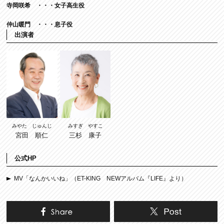
寺岡咲希 ・・・女子高生役
仲山暖門 ・・・息子役
出演者
みやた じゅんじ
みすぎ やすこ
宮田 順仁
三杉 康子
公式HP
MV「なんかいいね」（ET-KING NEWアルバム『LIFE』より）