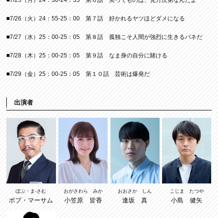
■7/26（火）24：55-25：00 第７話 好かれるヤツほどダメになる
■7/27（水）25：00-25：05 第８話 孤独こそ人間が強烈に生きるバネだ
■7/28（木）25：00-25：05 第９話 なま身の自分に賭ける
■7/29（金）25：00-25：05 第１０話 芸術は爆発だ
出演者
ぼぶ・ま-さむ
おがさわら みか
おおさか しん
こじま たつや
ボブ・マーサム
小笠原 皆香
逢坂 真
小島 健矢