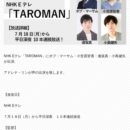
NHK Eテレ「TAROMAN」にボブ・マーサム・小笠原皆香・逢坂真・小島健矢
が出演、
アドレナ・リンが声の出演を致します。
【放送日】
NHK Eテレ
７月１８日（月）から平日深夜 １０本連続放送
【監督】