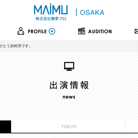
りがとう浜村淳です」
TOKYO