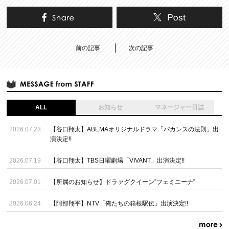
前の記事
次の記事
ALL
お知らせ
マネージャー日誌
2026.07.23
【谷口翔太】ABEMAオリジナルドラマ「バカンスの法則」出
演決定!!
2026.07.19
【谷口翔太】TBS日曜劇場「VIVANT」出演決定!!
2026.07.01
【所属のお知らせ】ドラァグクイーン”フェミニーナ”
2026.06.24
【阿部翔平】NTV「俺たちの箱根駅伝」出演決定!!