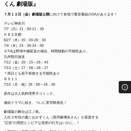
くん 劇場版』
７月１２日（金）劇場版公開
に向けて各地で番宣番組のOAがあります！
テレビ神奈川
7/7（日）21：00-21：30
ＫＢＳ京都
6/27（木）20：00-20：30
7/4（木）23：30-24：00
※7/4は野球中継延長の場合、時間移動の可能性あり。
九州朝日放送
7/12（金）26：15～26：43
7/13（土）27：58～28：27
＊両日とも若干前後する可能性あり
ＢＳ１１
7/15（月・祝）26：00～26：30
原作は大人気料理男子コミック。
連続ドラマに続き、ついに実写映画化！
劇場版の舞台は江ノ島。
入社３年目の夏におかずくん（黒羽麻璃央さん）が直面する
“広告”の理想とシビアな現実の行方はいかに…！