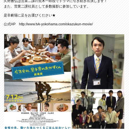
久野雅弘は営業二課の荒木一郎役でドラマに引き続き出演します！
また、営業二課社員として多数撮影に参加しています。
是非劇場に足をお運びください★
公式HP
http://www.tvk-yokohama.com/okazukun-movie/