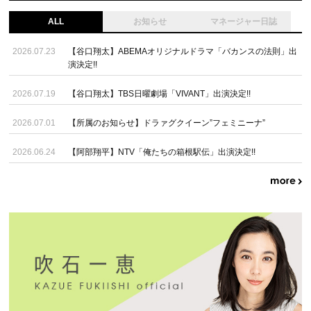
ALL
お知らせ
マネージャー日誌
2026.07.23
【谷口翔太】ABEMAオリジナルドラマ「バカンスの法則」出
演決定!!
2026.07.19
【谷口翔太】TBS日曜劇場「VIVANT」出演決定!!
2026.07.01
【所属のお知らせ】ドラァグクイーン”フェミニーナ”
2026.06.24
【阿部翔平】NTV「俺たちの箱根駅伝」出演決定!!