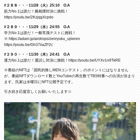
#２８８・・・11/28（火）25:10 O.A
筋力No.1は誰だ！腕相撲対決に挑戦！
https://youtu.be/2KzjqgXcpdo
#２８９・・・11/29（水）24:55 O.A
学力No.1は誰だ！一般常識テストに挑戦！
※
https://adam.jp/airdrops/zenryoku_ujiieren
https://youtu.be/Gh37iiaZP2c
#２９０・・・11/30（木）24:41 O.A
運力No.1は誰だ！運試し対決に挑戦！
https://youtu.be/UYXv1n9TkRE
※番組のNFTは「国民的推しMENコンテスト」のポイントにはなりません
が、番組NFTダウンロード数とYouTubeの再生数でTBS特番への出演が決まり
ます。氏家は水曜日にNFT公開予定です。
引き続き応援宜しくお願いいたします☆