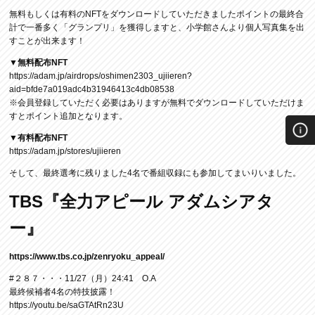
無料もしくは有料のNFTをダウンロードしていただきましたポイントの最終合
計で一番多く「グランプリ」を獲得しますと、小学館さんより個人写真集を出
すことが出来ます！
▼無料配布NFT
https://adam.jp/airdrops/oshimen2303_ujiieren?
aid=bfde7a019adc4b31946413c4db08538
※会員登録していただく必要はありますが無料でダウンロードしていただけま
すとポイント追加となります。
▼有料配布NFT
https://adam.jp/stores/ujiieren
そして、最終選考に残りました4名で番組収録にも参加してまいりいました。
TBS『全力アピール アダムシアタ
ー』
https://www.tbs.co.jp/zenryoku_appeal/
#２８７・・・11/27（月）24:41 O.A
最終候補者4名の特技披露！
https://youtu.be/saGTAtRn23U