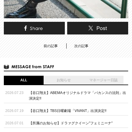
前の記事
次の記事
ALL
お知らせ
マネージャー日誌
2026.07.23
【谷口翔太】ABEMAオリジナルドラマ「バカンスの法則」出
演決定!!
2026.07.19
【谷口翔太】TBS日曜劇場「VIVANT」出演決定!!
2026.07.01
【所属のお知らせ】ドラァグクイーン”フェミニーナ”