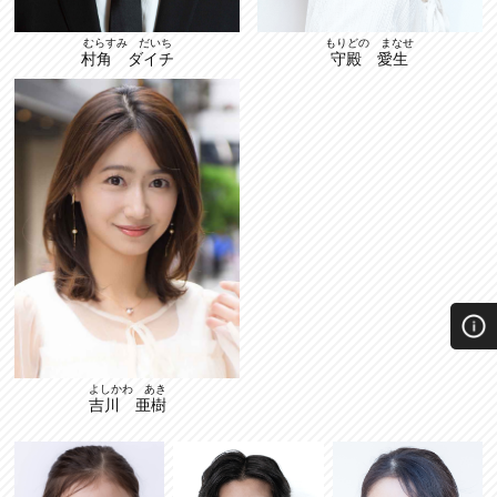
むらすみ だいち
もりどの まなせ
村角 ダイチ
守殿 愛生
よしかわ あき
吉川 亜樹