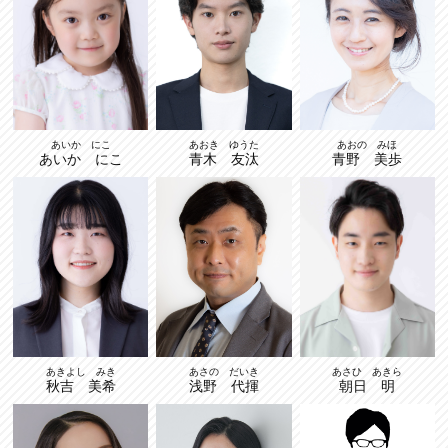
あおき ゆうた
あいか にこ
あおの みほ
青木 友汰
あいか にこ
青野 美歩
あさひ あきら
あきよし みき
あさの だいき
朝日 明
秋吉 美希
浅野 代揮