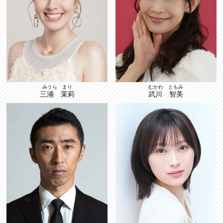
みうら まり
むかわ ともみ
三浦 茉莉
武川 智美