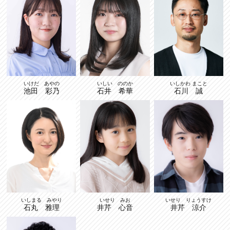
いしかわ まこと
いけだ あやの
いしい ののか
石川 誠
池田 彩乃
石井 希華
いせり りょうすけ
いせり みお
いしまる みやり
井芹 涼介
井芹 心音
石丸 雅理