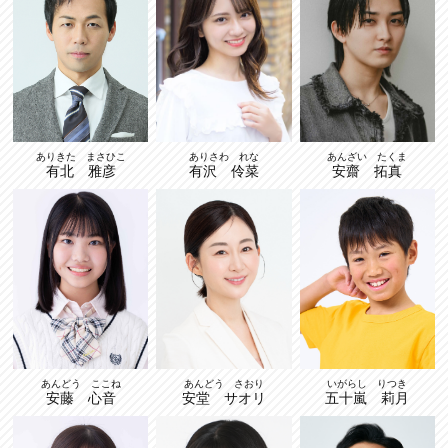
ありきた まさひこ
ありさわ れな
あんざい たくま
有北 雅彦
有沢 伶菜
安齋 拓真
あんどう ここね
あんどう さおり
いがらし りつき
安藤 心音
安堂 サオリ
五十嵐 莉月