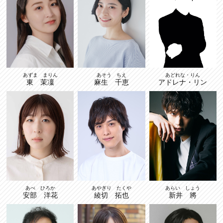
あずま まりん
あそう ちえ
あどれな・りん
東 茉凜
麻生 千恵
アドレナ・リン
あやぎり たくや
あらい しょう
あべ ひろか
綾切 拓也
新井 將
安部 洋花