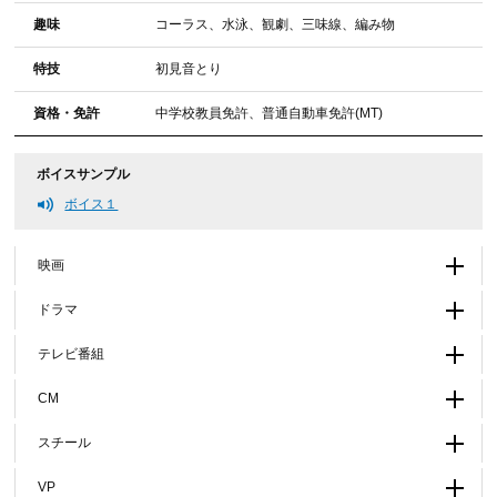
趣味
コーラス、水泳、観劇、三味線、編み物
特技
初見音とり
資格・免許
中学校教員免許、普通自動車免許(MT)
ボイスサンプル
ボイス１
映画
ドラマ
テレビ番組
CM
スチール
VP