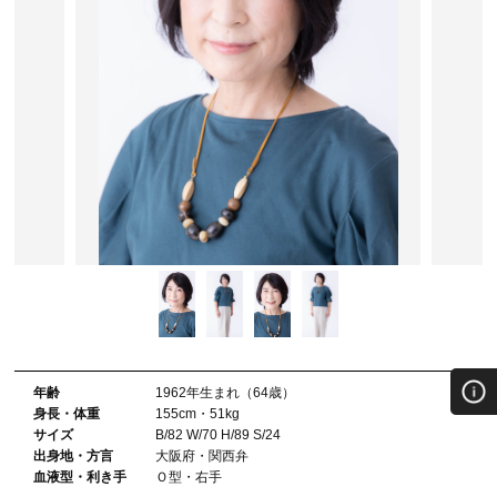
年齢
1962年⽣まれ（64歳）
⾝⻑・体重
155cm・51kg
サイズ
B/82 W/70 H/89 S/24
出⾝地・⽅⾔
大阪府・関西弁
血液型・利き⼿
Ｏ型・右手