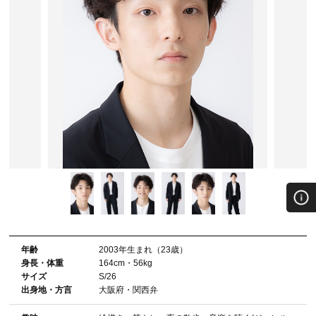
年齢
2003年⽣まれ（23歳）
⾝⻑・体重
164cm・56kg
サイズ
S/26
出⾝地・⽅⾔
大阪府・関西弁