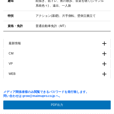
趣味
絵描き、筋トレ、夜の散歩、音楽を聴く(ジャンル
系統色々) 、遠出、一人旅
特技
アクション(基礎)、片手側転、壁倒立腕立て
資格・免許
普通自動車免許（MT）
最新情報
CM
VP
WEB
メディア関係者様のみ閲覧できるパスワードを発行致します。
問い合わせは
grow@maimupro.co.jp
へ。
PDF出力