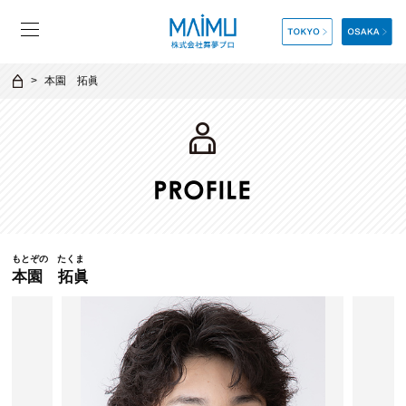
本園 拓眞
もとぞの たくま
本園 拓眞