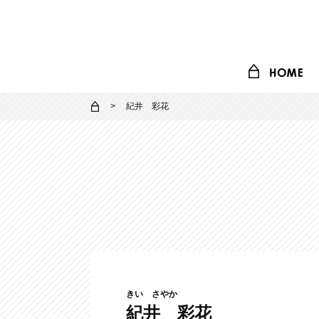
紀井 彩花
きい さやか
紀井 彩花