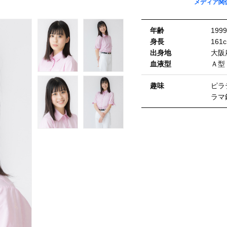
メディア関
年齢
19
⾝⻑
161
出⾝地
大阪
血液型
Ａ型
趣味
ピラ
ラマ