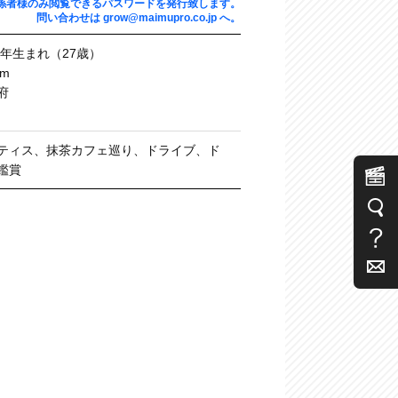
係者様のみ閲覧できるパスワードを発行致します。
問い合わせは
grow@maimupro.co.jp
へ。
99年⽣まれ（27歳）
cm
府
ティス、抹茶カフェ巡り、ドライブ、ド
鑑賞