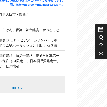
係者様のみ閲覧できるパスワードを発行致します。
問い合わせは
grow@maimupro.co.jp
へ。
府東大阪市・関西弁
、生け花、音楽・舞台鑑賞、食べること
演奏(チェロ・ピアノ・カリンバ・カホ
ドラム等パーカッション全般)、韓国語
酒師資格、防災士資格、普通自動車第一
転免許（AT限定）、日本酒品質鑑定士、
サービス検定
CM