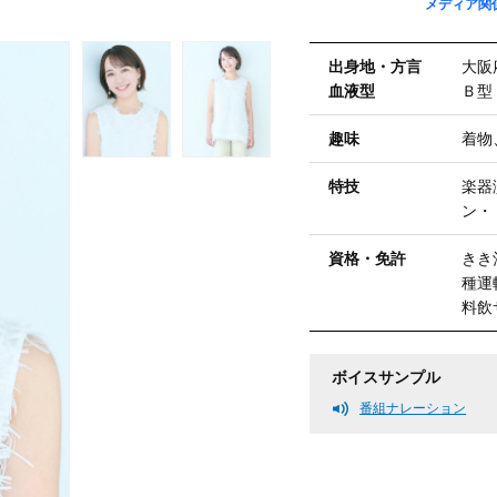
メディア関
出⾝地・⽅⾔
大阪
血液型
Ｂ型
趣味
着物
特技
楽器
ン・
資格・免許
きき
種運
料飲
ボイスサンプル
番組ナレーション