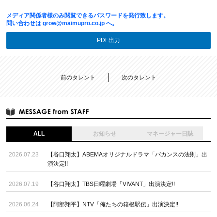
メディア関係者様のみ閲覧できるパスワードを発行致します。
問い合わせは
grow@maimupro.co.jp
へ。
PDF出力
前のタレント
次のタレント
ALL
お知らせ
マネージャー日誌
2026.07.23
【谷口翔太】ABEMAオリジナルドラマ「バカンスの法則」出
演決定!!
2026.07.19
【谷口翔太】TBS日曜劇場「VIVANT」出演決定!!
2026.06.24
【阿部翔平】NTV「俺たちの箱根駅伝」出演決定!!