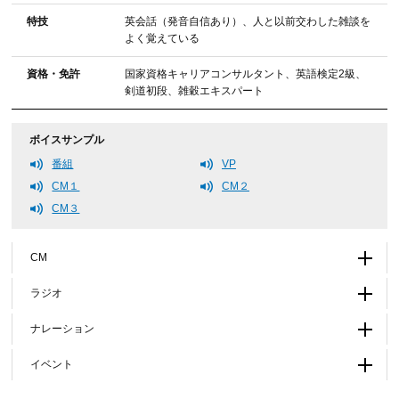
特技
英会話（発音自信あり）、人と以前交わした雑談を
よく覚えている
資格・免許
国家資格キャリアコンサルタント、英語検定2級、
剣道初段、雑穀エキスパート
ボイスサンプル
番組
VP
CM１
CM２
CM３
CM
ラジオ
ナレーション
イベント