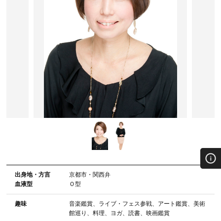
出⾝地・⽅⾔
京都市・関西弁
血液型
Ｏ型
趣味
音楽鑑賞、ライブ・フェス参戦、アート鑑賞、美術
館巡り、料理、ヨガ、読書、映画鑑賞