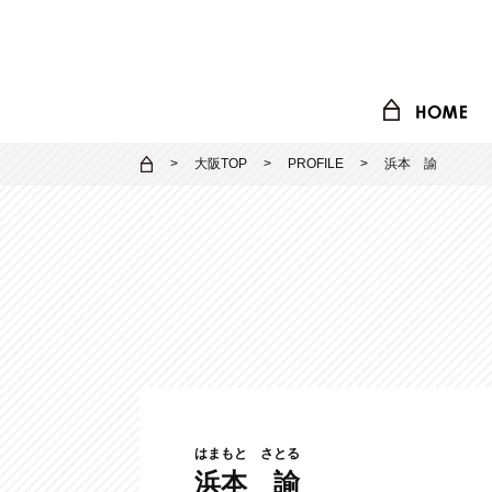
大阪TOP
PROFILE
浜本 諭
はまもと さとる
浜本 諭