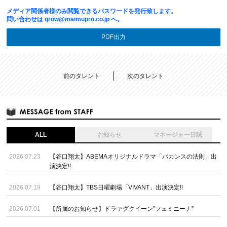
メディア関係者様のみ閲覧できるパスワードを発行致します。
問い合わせは
grow@maimupro.co.jp
へ。
PDF出力
前のタレント
次のタレント
ALL
お知らせ
マネージャー日誌
2026.07.23
【谷口翔太】ABEMAオリジナルドラマ「バカンスの法則」出
演決定!!
2026.07.19
【谷口翔太】TBS日曜劇場「VIVANT」出演決定!!
2026.07.01
【所属のお知らせ】ドラァグクイーン”フェミニーナ”