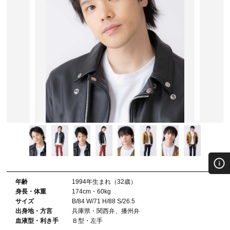
年齢
1994年⽣まれ（32歳）
⾝⻑・体重
174cm・60kg
サイズ
B/84 W/71 H/88 S/26.5
出⾝地・⽅⾔
兵庫県・関西弁、播州弁
血液型・利き⼿
Ｂ型・左手