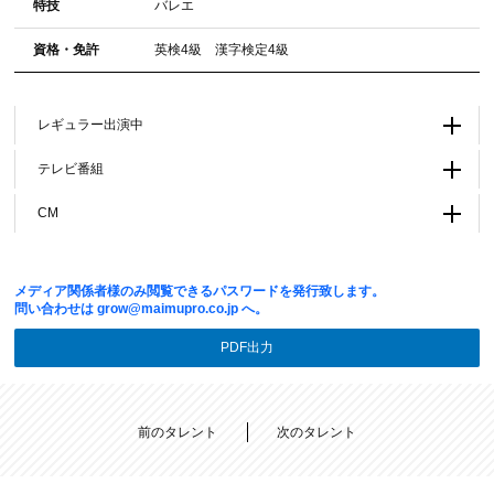
特技
バレエ
資格・免許
英検4級 漢字検定4級
レギュラー出演中
テレビ番組
CM
メディア関係者様のみ閲覧できるパスワードを発行致します。
問い合わせは
grow@maimupro.co.jp
へ。
PDF出力
前のタレント
次のタレント