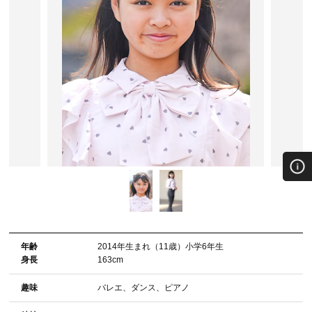
年齢
2014年⽣まれ（11歳）小学6年生
⾝⻑
163cm
趣味
バレエ、ダンス、ピアノ