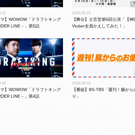
6.11
2026.06.10
マ】WOWOW「ドラフトキング
【舞台】士言堂第6回公演「【神
DER LINE－」第5話
Vtuber全員かえしてみた！」
6.02
2026.06.02
マ】WOWOW「ドラフトキング
【番組】BS-TBS「週刊！腸か
DER LINE－」第4話
り」