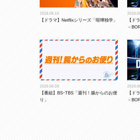
2026.06.10
2026.0
【ドラマ】Netflixシリーズ「喧嘩独学」
【ドラ
－BOR
2026.06.09
2026.0
【番組】BSｰTBS「週刊！腸からのお便
【ドラ
り」
－BOR