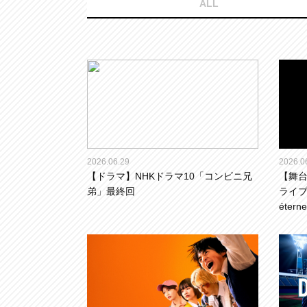
ALL
2026.06.29
2026.0
【ドラマ】NHKドラマ10「コンビニ兄
【舞台
弟」最終回
ライブ「
étern