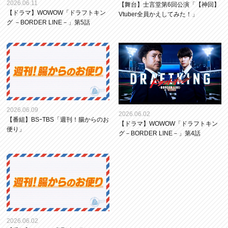
2026.06.11
【舞台】士言堂第6回公演「【神回】
【ドラマ】WOWOW「ドラフトキン
Vtuber全員かえしてみた！」
グ －BORDER LINE－」第5話
2026.06.09
2026.06.02
【番組】BSｰTBS「週刊！腸からのお
【ドラマ】WOWOW「ドラフトキン
便り」
グ－BORDER LINE－」第4話
2026.06.02