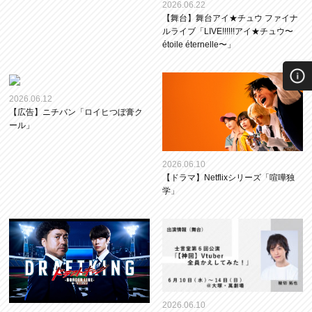
2026.06.22
【舞台】舞台アイ★チュウ ファイナ
ルライブ「LIVE!!!!!!アイ★チュウ〜
étoile éternelle〜」
2026.06.12
【広告】ニチバン「ロイヒつぼ膏ク
ール」
2026.06.10
【ドラマ】Netflixシリーズ「喧嘩独
学」
2026.06.10