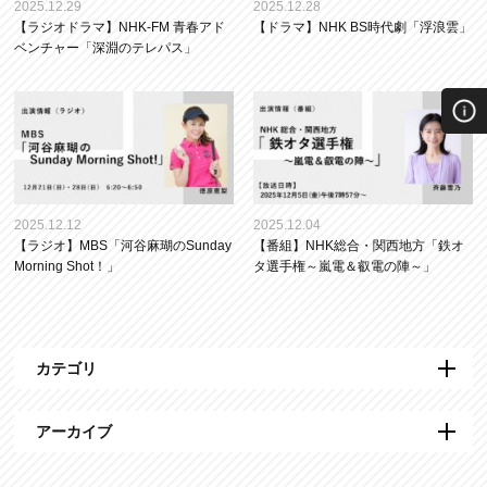
2025.12.29
2025.12.28
【ラジオドラマ】NHK-FM 青春アド
【ドラマ】NHK BS時代劇「浮浪雲」
ベンチャー「深淵のテレパス」
2025.12.12
2025.12.04
【ラジオ】MBS「河谷麻瑚のSunday
【番組】NHK総合・関西地方「鉄オ
Morning Shot！」
タ選手権～嵐電＆叡電の陣～」
カテゴリ
アーカイブ