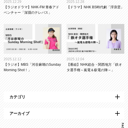
2025.12.29
2025.12.28
【ラジオドラマ】NHK-FM 青春アド
【ドラマ】NHK BS時代劇「浮浪雲」
ベンチャー「深淵のテレパス」
2025.12.12
2025.12.04
【ラジオ】MBS「河谷麻瑚のSunday
【番組】NHK総合・関西地方「鉄オ
Morning Shot！」
タ選手権～嵐電＆叡電の陣～」
カテゴリ
アーカイブ