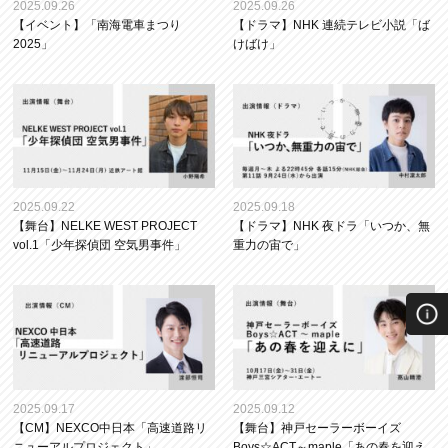
2025.09.26
2025.09.26
【イベント】「南海電車まつり
【ドラマ】NHK 連続テレビ小説「ば
2025」
けばけ」
2025.09.22
2025.09.18
【舞台】NELKE WEST PROJECT
【ドラマ】NHK 夜ドラ「いつか、無
vol.1「少年探偵団 空気男事件」
重力の宙で」
2025.09.17
2025.09.12
【CM】NEXCO中日本「高速道路リ
【舞台】神戸セーラーボーイズ
ニューアルプロジェクト」
Boys☆ACT～maple「あの春を迎え