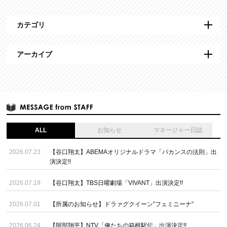
カテゴリ
アーカイブ
ALL
お知らせ
マネージャー日誌
2026.07.23
【谷口翔太】ABEMAオリジナルドラマ「バカンスの法則」出
演決定!!
2026.07.19
【谷口翔太】TBS日曜劇場「VIVANT」出演決定!!
2026.07.01
【所属のお知らせ】ドラァグクイーン”フェミニーナ”
2026.06.24
【阿部翔平】NTV「俺たちの箱根駅伝」出演決定!!