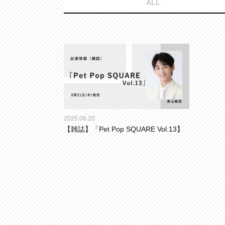
ALL
2025.08.20
【雑誌】「Pet Pop SQUARE Vol.13】