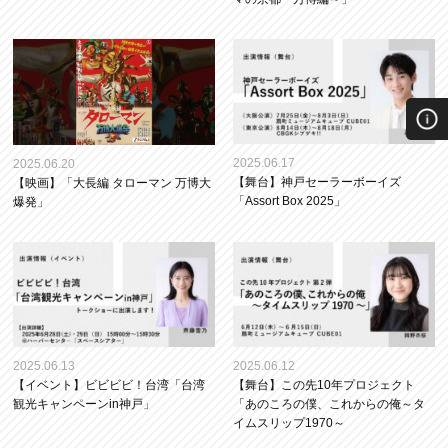
2025.06.17
2025.06.20
【舞台】神戸セーラーボーイズ
【映画】「大長編 タローマン 万博大
「Assort Box 2025」
爆発」
2025.06.13
2025.06.12
【イベント】ビビビビ！台湾「台湾
【舞台】この先10年プロジェクト
観光キャンペーンin神戸」
「あのころの僕、これからの俺～タ
イムスリップ1970～