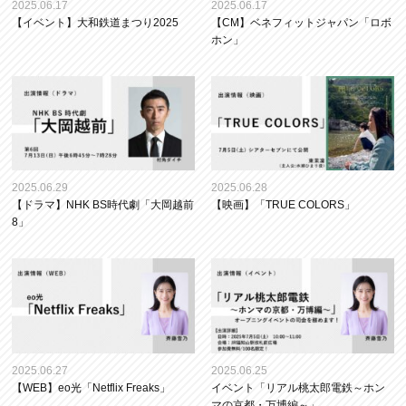
2025.06.17
2025.06.17
【イベント】大和鉄道まつり2025
【CM】ベネフィットジャパン「ロボ
ホン」
2025.06.29
2025.06.28
【ドラマ】NHK BS時代劇「大岡越前
【映画】「TRUE COLORS」
8」
2025.06.27
2025.06.25
【WEB】eo光「Netflix Freaks」
イベント「リアル桃太郎電鉄～ホン
マの京都・万博編～」