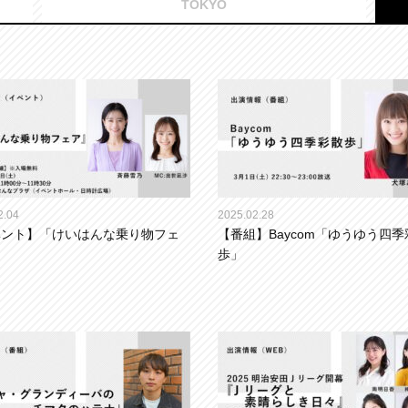
TOKYO
2.04
2025.02.28
ベント】「けいはんな乗り物フェ
【番組】Baycom「ゆうゆう四季
歩」