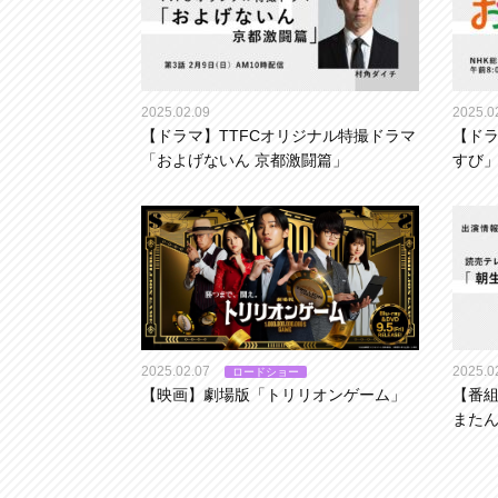
2025.02.09
2025.0
【ドラマ】TTFCオリジナル特撮ドラマ
【ドラ
「およげないん 京都激闘篇」
すび
2025.02.07
2025.0
ロードショー
【映画】劇場版「トリリオンゲーム」
【番組
またん