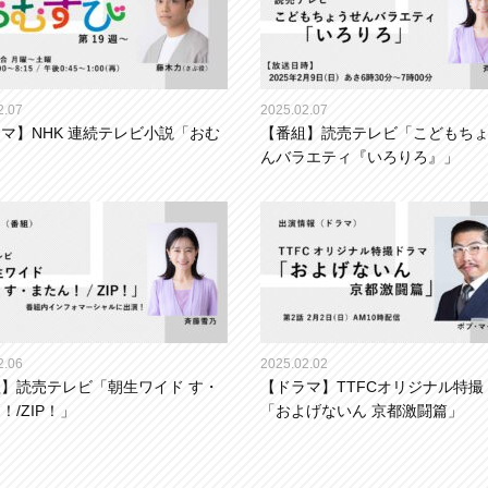
2.07
2025.02.07
マ】NHK 連続テレビ小説「おむ
【番組】読売テレビ「こどもち
」
んバラエティ『いろりろ』」
2.06
2025.02.02
】読売テレビ「朝生ワイド す・
【ドラマ】TTFCオリジナル特撮
！/ZIP！」
「およげないん 京都激闘篇」