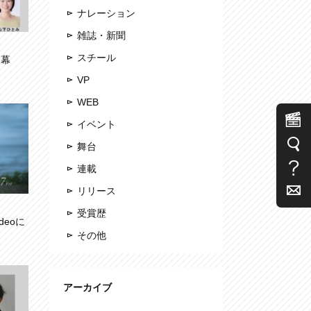
ナレーション
雑誌・新聞
スチール
開幕
VP
WEB
イベント
舞台
連載
リリース
受賞歴
deoに
その他
アーカイブ