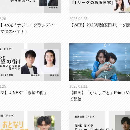
2.26
2025.02.25
】eo光「ナジャ・グランディー
【WEB】2025明治安田Jリーグ
チマタのハテナ」
2.25
2025.02.21
マ】U-NEXT「欲望の街」
【映画】「かくしごと」Prime Vi
て配信