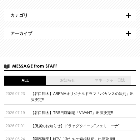
カテゴリ
アーカイブ
ALL
お知らせ
マネージャー日誌
2026.07.23
【谷口翔太】ABEMAオリジナルドラマ「バカンスの法則」出
演決定!!
2026.07.19
【谷口翔太】TBS日曜劇場「VIVANT」出演決定!!
2026.07.01
【所属のお知らせ】ドラァグクイーン”フェミニーナ”
2026.06.24
【阿部翔平】NTV「俺たちの箱根駅伝」出演決定!!