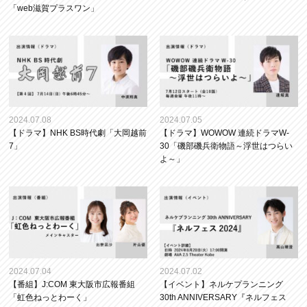
「web滋賀プラスワン」
2024.07.08
2024.07.05
【ドラマ】NHK BS時代劇「大岡越前
【ドラマ】WOWOW 連続ドラマW-
7」
30「磯部磯兵衛物語～浮世はつらい
よ～」
2024.07.04
2024.07.02
【番組】J:COM 東大阪市広報番組
【イベント】ネルケプランニング
「虹色ねっとわーく」
30th ANNIVERSARY『ネルフェス