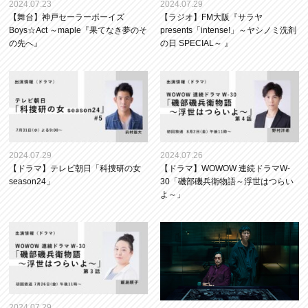
2024.07.23
2024.07.29
【舞台】神戸セーラーボーイズ
【ラジオ】FM大阪『サラヤ
Boys☆Act ～maple『果てなき夢のそ
presents「intense!」～ヤシノミ洗剤
の先へ』
の日 SPECIAL～ 』
2024.07.29
2024.07.26
【ドラマ】テレビ朝日「科捜研の女
【ドラマ】WOWOW 連続ドラマW-
season24」
30「磯部磯兵衛物語～浮世はつらい
よ～」
2024.07.29