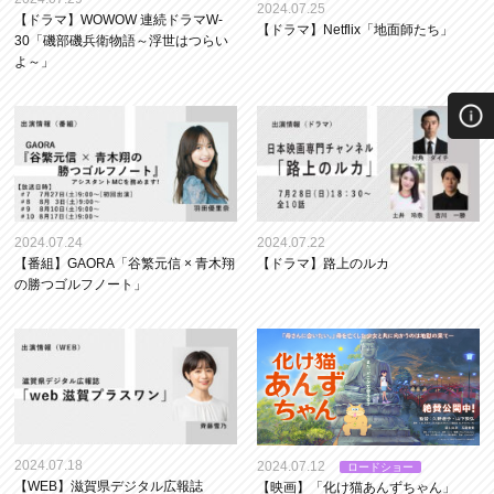
2024.07.25
【ドラマ】WOWOW 連続ドラマW-
【ドラマ】Netflix「地面師たち」
30「磯部磯兵衛物語～浮世はつらい
よ～」
2024.07.24
2024.07.22
【番組】GAORA「谷繁元信 × 青木翔
【ドラマ】路上のルカ
の勝つゴルフノート」
2024.07.18
2024.07.12
ロードショー
【WEB】滋賀県デジタル広報誌
【映画】「化け猫あんずちゃん」