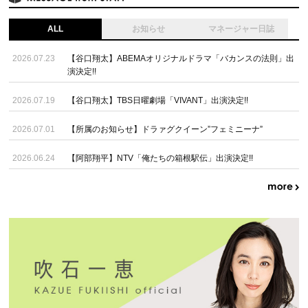
ALL
お知らせ
マネージャー日誌
2026.07.23
【谷口翔太】ABEMAオリジナルドラマ「バカンスの法則」出
演決定!!
2026.07.19
【谷口翔太】TBS日曜劇場「VIVANT」出演決定!!
2026.07.01
【所属のお知らせ】ドラァグクイーン”フェミニーナ”
2026.06.24
【阿部翔平】NTV「俺たちの箱根駅伝」出演決定!!