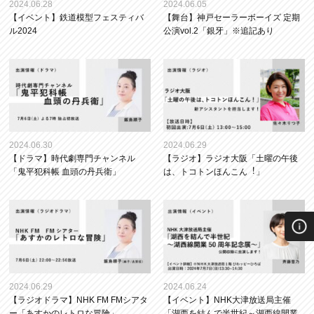
2024.06.28
2024.06.05
【イベント】鉄道模型フェスティバ
【舞台】神戸セーラーボーイズ 定期
ル2024
公演vol.2「銀牙」※追記あり
2024.06.30
2024.06.29
【ドラマ】時代劇専門チャンネル
【ラジオ】ラジオ⼤阪「⼟曜の午後
「鬼平犯科帳 血頭の丹兵衛」
は、トコトンほんこん︕」
2024.06.29
2024.06.24
【ラジオドラマ】NHK FM FMシアタ
【イベント】NHK大津放送局主催
ー「あすかのレトロな冒険」
「湖西を結んで半世紀～湖西線開業