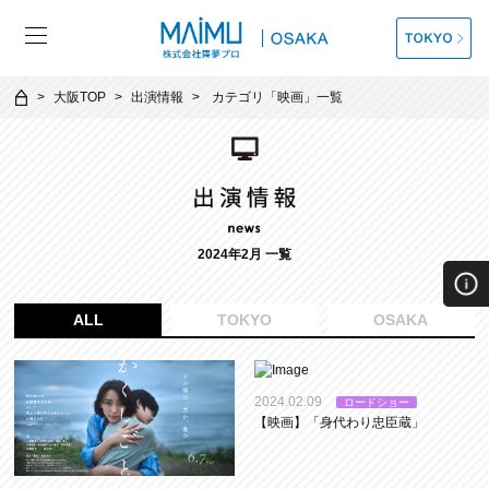
大阪TOP
出演情報
カテゴリ「
映画
」一覧
2024年2月 一覧
ALL
TOKYO
OSAKA
2024.02.09
ロードショー
【映画】「身代わり忠臣蔵」