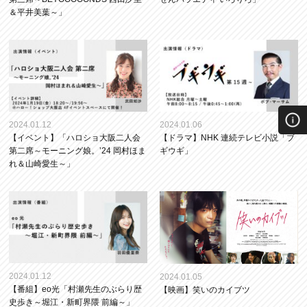
＆平井美葉～」
2024.01.12
2024.01.06
【イベント】「ハロショ大阪二人会
【ドラマ】NHK 連続テレビ小説「ブ
第二席～モーニング娘。’24 岡村ほま
ギウギ」
れ＆山崎愛生～」
2024.01.12
2024.01.05
【番組】eo光「村瀬先生のぶらり歴
【映画】笑いのカイブツ
史歩き～堀江・新町界隈 前編～」