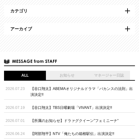
カテゴリ
アーカイブ
ALL
お知らせ
マネージャー日誌
2026.07.23
【谷口翔太】ABEMAオリジナルドラマ「バカンスの法則」出
演決定!!
2026.07.19
【谷口翔太】TBS日曜劇場「VIVANT」出演決定!!
2026.07.01
【所属のお知らせ】ドラァグクイーン”フェミニーナ”
2026.06.24
【阿部翔平】NTV「俺たちの箱根駅伝」出演決定!!