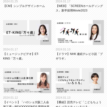
2024.01.25
2024.01.17
【CM】シンプルデザインホーム
【WEB】「SCREENホールディング
ス」新卒採用Movie2023
2024.01.17
2024.01.13
【ミュージックビデオ】ET-
【ドラマ】NHK 連続テレビ小説「ブ
KING「万々歳」
ギウギ」
2024.01.12
2024.01.13
【イベント】「ハロショ大阪二人会
【番組】読売テレビ「こどもちょう
第三席～BEYOOOOONDS 西田汐里
せんバラエティ いろりろ」