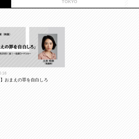
TOKYO
0.18
画】おまえの罪を自白しろ