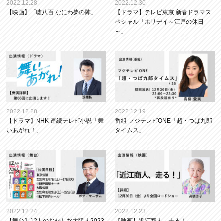
2022.12.28
2022.12.30
【映画】「噓八百 なにわ夢の陣」
【ドラマ】テレビ東京 新春ドラマス
ペシャル「ホリデイ～江戸の休日
～」
2022.12.28
2022.12.19
【ドラマ】NHK 連続テレビ小説「舞
番組 フジテレビONE「超・つば九郎
いあがれ！」
タイムス」
2022.12.24
2022.12.23
【舞台】12人のおかしな大阪人2023
【映画】近江商人、走る！