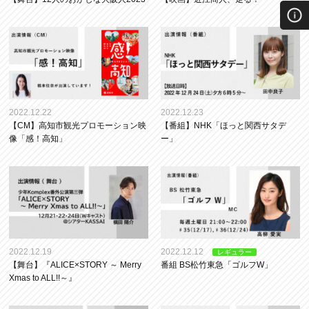
2022.12.22
2022.12.23
【CM】高知市観光プロモーション映
【番組】NHK「ほっと関西サタデ
像「感！高知」
ー」
2022.12.19
2022.12.12
レギュラー
【舞台】『ALICE×STORY ～ Merry
番組 BS松竹東急「ゴルフW」
Xmas to ALL!!～』