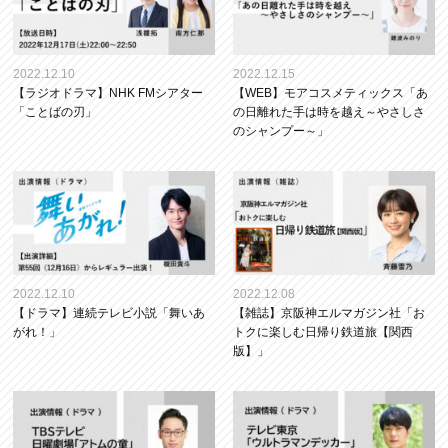
2022.12.10
2022.12.15
【ラジオドラマ】NHK FMシアター
【WEB】モアコスメティックス「あ
「ことばの刃」
の日離れた手は時を越え～やさしさ
のシャンプー～」
2022.12.10
2022.12.08
【ドラマ】連続テレビ小説「舞いあ
【雑誌】京阪神エルマガジン社「お
がれ！」
トクに楽しむ日帰り鉄道旅【関西
版】」