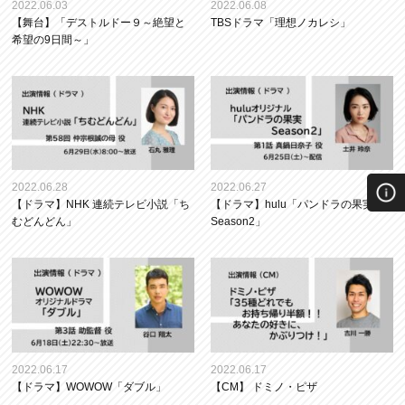
2022.06.03
2022.06.08
【舞台】「デストルドー９～絶望と
TBSドラマ「理想ノカレシ」
希望の9日間～」
2022.06.28
2022.06.27
【ドラマ】NHK 連続テレビ小説「ち
【ドラマ】hulu「パンドラの果実
むどんどん」
Season2」
2022.06.17
2022.06.17
【ドラマ】WOWOW「ダブル」
【CM】 ドミノ・ピザ