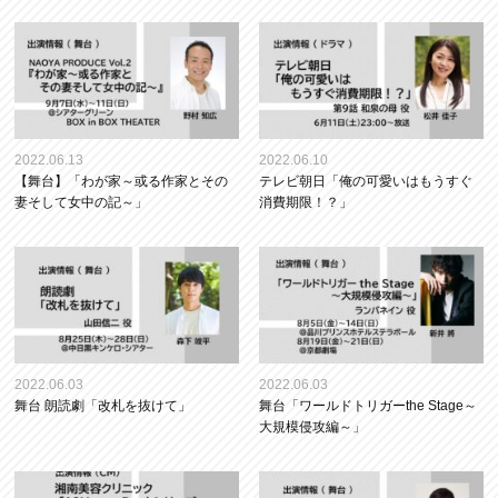
2022.06.13
2022.06.10
【舞台】「わが家～或る作家とその
テレビ朝日「俺の可愛いはもうすぐ
妻そして女中の記～」
消費期限！？」
2022.06.03
2022.06.03
舞台 朗読劇「改札を抜けて」
舞台「ワールドトリガーthe Stage～
大規模侵攻編～」