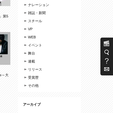
ナレーション
雑誌・新聞
」第5
スチール
VP
WEB
イベント
舞台
連載
リリース
ge～大
受賞歴
その他
アーカイブ