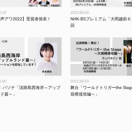
6.10
2022.06.03
声アワ2022】受賞者発表！
NHK-BSプレミアム「大岡越前６
回
6.06
2022.06.03
】パソナ「淡路島西海岸～アップ
舞台「ワールドトリガーthe Sta
ンド篇～」
規模侵攻編～」