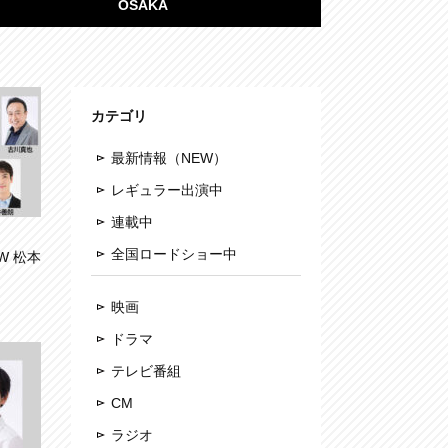
OSAKA
カテゴリ
最新情報（NEW）
レギュラー出演中
連載中
全国ロードショー中
W 松本
映画
ドラマ
テレビ番組
CM
ラジオ