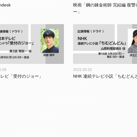
ndesk
映画「鋼の錬金術師 完結編 復讐
ー」
5.09
2022.05.02
テレビ「受付のジョー」
NHK 連続テレビ小説「ちむどん