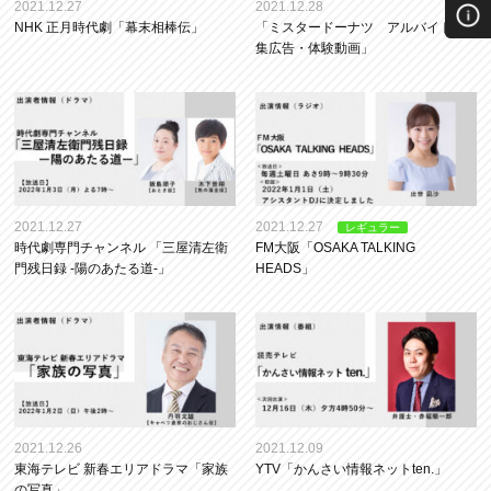
2021.12.27
2021.12.28
NHK 正月時代劇「幕末相棒伝」
「ミスタードーナツ アルバイト募
集広告・体験動画」
2021.12.27
2021.12.27
レギュラー
時代劇専門チャンネル 「三屋清左衛
FM大阪「OSAKA TALKING
門残日録 -陽のあたる道-」
HEADS」
2021.12.26
2021.12.09
東海テレビ 新春エリアドラマ「家族
YTV「かんさい情報ネットten.」
の写真」