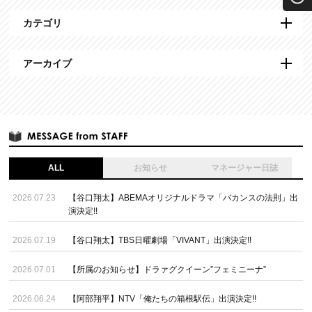
カテゴリ
アーカイブ
ALL
お知らせ
マネージャー日誌
2026.07.23
【谷口翔太】ABEMAオリジナルドラマ「バカンスの法則」出
演決定!!
2026.07.19
【谷口翔太】TBS日曜劇場「VIVANT」出演決定!!
2026.07.01
【所属のお知らせ】ドラァグクイーン”フェミニーナ”
2026.06.24
【阿部翔平】NTV「俺たちの箱根駅伝」出演決定!!