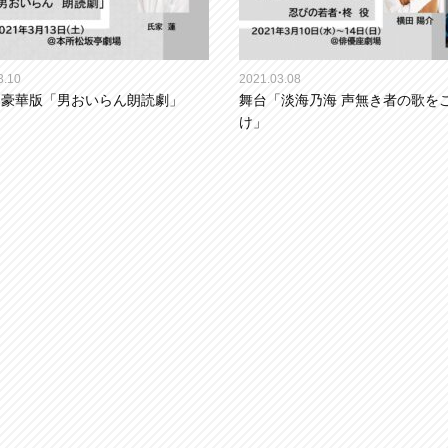
3.10
2021.03.08
 豪華版「男おいらん朗読劇」
舞台「淡海乃海 声無き者の歌を
け」