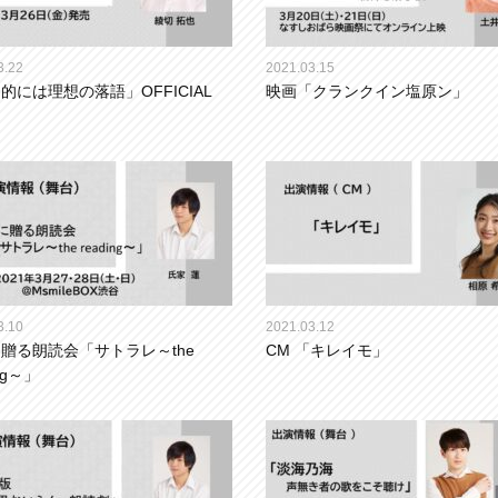
3.22
2021.03.15
的には理想の落語」OFFICIAL
映画「クランクイン塩原ン」
3.10
2021.03.12
贈る朗読会「サトラレ～the
CM 「キレイモ」
ing～」