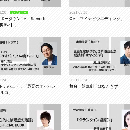
3.26
2021.03.26
レギュラー
ボータウンFM「Samedi
CM「マイナビウエディング」
s【男塾2】」
3.24
2021.03.24
オトナの土ドラ「最高のオバハン
舞台 朗読劇「はなときず」
ハルコ」