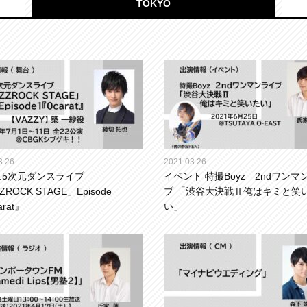
TOKYO
3.26
2021.03.26
2.5次元ダンスライブ
イベント 特撮Boyz 2ndワンマ
ZROCK STAGE」Episode
ブ 「渋谷大決戦Ⅱ俺はキミと笑
arat』
い」