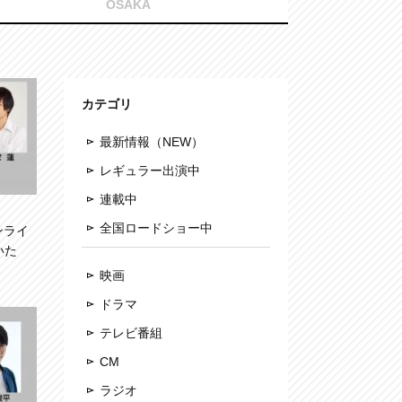
OSAKA
カテゴリ
最新情報（NEW）
レギュラー出演中
連載中
全国ロードショー中
ンライ
いた
映画
ドラマ
テレビ番組
CM
ラジオ