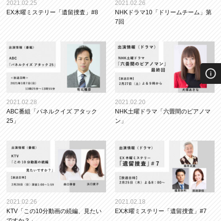
2021.02.25
2021.02.26
EX木曜ミステリー「遺留捜査」#8
NHKドラマ10「ドリームチーム」第
7回
2021.02.28
2021.02.20
ABC番組「パネルクイズ アタック
NHK土曜ドラマ「六畳間のピアノマ
25」
ン」
2021.02.26
2021.02.18
KTV「この10分動画の続編、見たい
EX木曜ミステリー「遺留捜査」#7
ですか？」