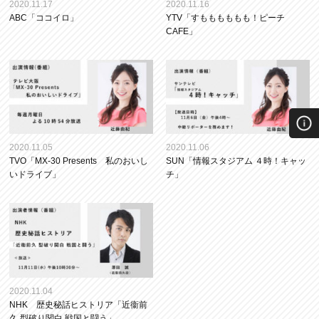
2020.11.17
2020.11.16
ABC「ココイロ」
YTV「すもももももも！ピーチ
CAFE」
2020.11.05
2020.11.06
TVO「MX-30 Presents 私のおいし
SUN「情報スタジアム ４時！キャッ
いドライブ」
チ」
2020.11.04
NHK 歴史秘話ヒストリア「近衞前
久 型破り関白 戦国と闘う」