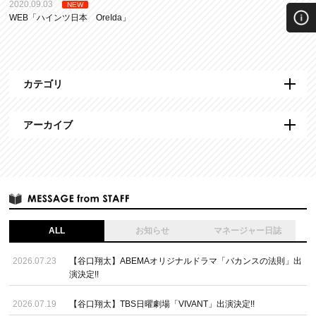
2020.09.03
NEW
WEB「ハインツ日本 OreIda」
カテゴリ
アーカイブ
ALL
お知らせ
マネージャー日誌
2026.07.23
【谷口翔太】ABEMAオリジナルドラマ「バカンスの法則」出
演決定!!
2026.07.19
【谷口翔太】TBS日曜劇場「VIVANT」出演決定!!