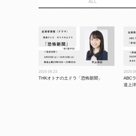
ALL
2020.08.23
2020.0
THKオトナの土ドラ「恐怖新聞」
ABC
道上