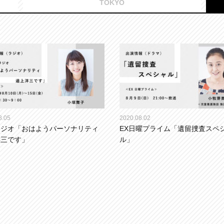
TOKYO
8.05
2020.08.02
ラジオ「おはようパーソナリティ
EX日曜プライム「遺留捜査スペ
洋三です」
ル」